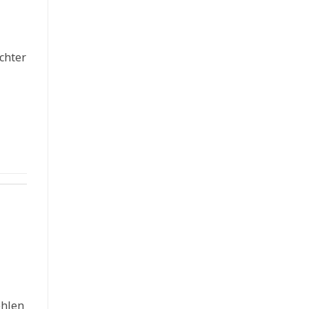
chter
ehlen