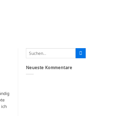
NDHEITSPRAXIS
ARTHROSE-SELBSTHILFE
ÜBER MICH
0
Neueste Kommentare
ändig
pte
 ich