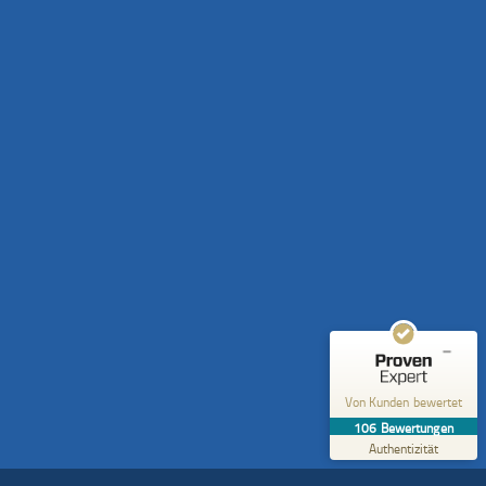
Kundenbewertungen und Erfahrungen zu
Gesundheitspraxis Hammerschmidt
SEHR GUT
%
100
Empfehlungen auf
ProvenExpert.com
5,00
/
4,92
30
76
Bewertungen auf
2
Bewertungen von
ProvenExpert.com
anderen Quellen
Von Kunden bewertet
Blick aufs ProvenExpert-Profil werfen
106
Bewertungen
03.08.2026
Authentizität