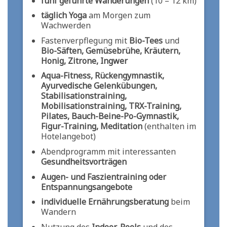
fünf geführte Wanderungen
(10 – 12 km)
täglich Yoga
am Morgen zum
Wachwerden
Fastenverpflegung mit
Bio-Tees
und
Bio-Säften, Gemüsebrühe, Kräutern,
Honig, Zitrone, Ingwer
Aqua-Fitness,
Rückengymnastik,
Ayurvedische Gelenkübungen,
Stabilisationstraining,
Mobilisationstraining, TRX-Training,
Pilates, Bauch-Beine-Po-Gymnastik,
Figur-Training, Meditation
(enthalten im
Hotelangebot)
Abendprogramm mit interessanten
Gesundheitsvorträgen
Augen- und Faszientraining oder
Entspannungsangebote
individuelle Ernährungsberatung
beim
Wandern
Nutzung des
Indoor-Pools
und des