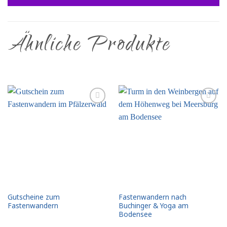
Ähnliche Produkte
Add to
Add to
wishlist
wishlist
Gutscheine zum
Fastenwandern nach
Fastenwandern
Buchinger & Yoga am
Bodensee
Dieses
Dieses