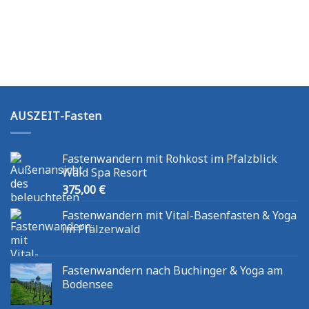
Produkt
Produkt
weist
weist
mehrere
mehrere
Varianten
Varianten
auf.
auf.
Die
Die
Optionen
Optionen
können
können
AUSZEIT-Fasten
auf
auf
der
der
Produktseite
Produktseite
Fastenwandern mit Rohkost im Pfalzblick
gewählt
gewählt
Wald Spa Resort
werden
werden
375,00
€
Fastenwandern mit Vital-Basenfasten & Yoga
im Pfälzerwald
Fastenwandern nach Buchinger & Yoga am
Bodensee