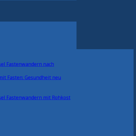
Fastenwandern nach
mit Fasten: Gesundheit neu
Fastenwandern mit Rohkost