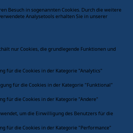
ren Besuch in sogenannten Cookies. Durch die weitere
erwendete Analysetools erhalten Sie in unserer
thält nur Cookies, die grundlegende Funktionen und
 für die Cookies in der Kategorie "Analytics"
gung für die Cookies in der Kategorie "Funktional"
Kundenbewertungen und Erfahrungen zu
g für die Cookies in der Kategorie "Andere"
Gesundheitspraxis Hammerschmidt
%
100
SEHR GUT
wendet, um die Einwilligung des Benutzers für die
Empfehlungen auf
ProvenExpert.com
5,00
/
4,92
g für die Cookies in der Kategorie "Performance"