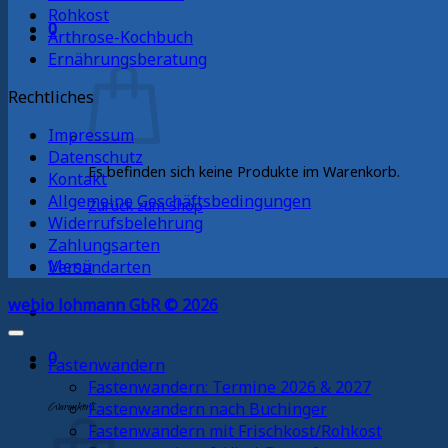
Rohkost
0
Arthrose-Kochbuch
Ernährungsberatung
Rechtliches
Impressum
Datenschutz
Es befinden sich keine Produkte im Warenkorb.
Kontakt
Allgemeine Geschäftsbedingungen
Zurück zum Shop
Widerrufsbelehrung
Zahlungsarten
Menü
Versandarten
webio lohmann GbR © 2026
0
Fastenwandern
Fastenwandern: Termine 2026 & 2027
Warenkorb
Fastenwandern nach Buchinger
Fastenwandern mit Frischkost/Rohkost