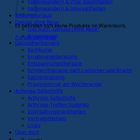
Fastenwandern & Vital-Basenfasten
Fastenwandern & Intervallfasten
Bildungsurlaub
Genuss ohne Reue
Es befinden sich keine Produkte im Warenkorb.
Das Buch „Genuss Ohne Reue“
Rezensionen
Zurück zum Shop
Gesundheitspraxis
Kochkurse
Ernährungsberatung
Entspannungstherapie
Schmerztherapie nach Liebscher und Bracht
Faszientraining
Praxisseminar am Wochenende
Arthrose-Selbsthilfe
Arthrose-Selbsthilfe
Arthrose-Treffen Südpfalz
Zivilisationskrankheiten
Vortragsthemen
Links
Über mich